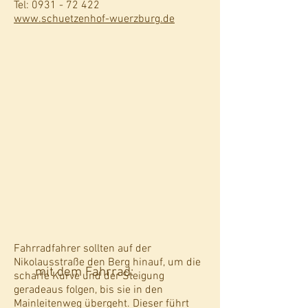
Tel:
0931 - 72 422
www.schuetzenhof-wuerzburg.de
Fahrradfahrer sollten auf der
Nikolausstraße den Berg hinauf, um die
mit dem Fahrrad:
scharfe Kurve und der Steigung
geradeaus folgen, bis sie in den
Mainleitenweg übergeht. Dieser führt