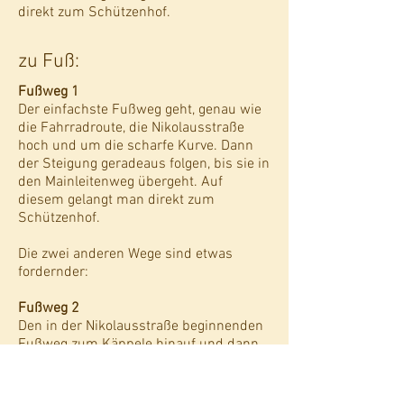
direkt zum Schützenhof.
zu Fuß:
Fußweg 1
Der einfachste Fußweg geht, genau wie
die Fahrradroute, die Nikolausstraße
hoch und um die scharfe Kurve. Dann
der Steigung geradeaus folgen, bis sie in
den Mainleitenweg übergeht. Auf
diesem gelangt man direkt zum
Schützenhof.
Die zwei anderen Wege sind etwas
fordernder:
Fußweg 2
Den in der Nikolausstraße beginnenden
Fußweg zum Käppele hinauf und dann
hinter der Kirche die Treppe zum
Spittelbergweg hoch. Da dann nach
links den Johannisweg entlang. Nach