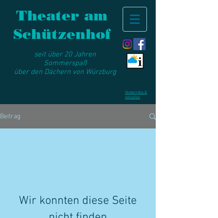
Theater am
Schützenhof
seit über 20 Jahren
Sommerspaß
über den Dächern von Würzburg
Wetterinfos &
Aktuelles
Beitrag
Wir konnten diese Seite
nicht finden