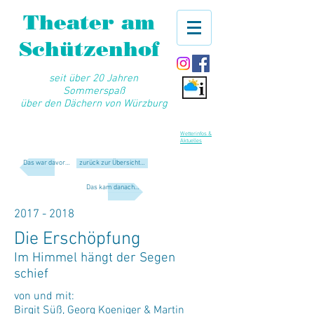
Theater am
Schützenhof
seit über 20 Jahren
Sommerspaß
über den Dächern von Würzburg
Wetterinfos &
Aktuelles
Das war davor…
zurück zur Übersicht…
Das kam danach…
2017 - 2018
Die Erschöpfung
Im Himmel hängt der Segen
schief
von und mit:
Birgit Süß, Georg Koeniger & Martin